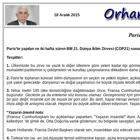
18 Aralık 2015
Paris
Paris’te yapılan ve iki hafta süren BM 21. Dünya İklim Zirvesi (COP21) so
Tespitler:
1.
Ülkemizde bu zirve ne yazık ki diğer ülkelere göre yeteri kadar ilgi görm
muhalefet partilerinin iç çekişmeleri ve kurultay çalışmalarına dikkatlerin daha 
2.
Paris’te toplanan küresel bilim dünyasının en seçkin ve yetkin kişileri; açı
çok yakın gelecekte- dünyamızı ve doğal yaşamımızı ne büyük ölçüde tehdit etti
3.
Nihai metin 195 ülke temsilciliğine dağıtılmadan önce, Fransa Cumhurbaş
bugündür. Gecikme ya da erteleme söz konusu olamaz. Gezegenimiz için şimdi 
bir gün değil, insanlık için de büyük bir gün olur. Bu tarih, hayat mesajı veriyo
imza attığı ilk anlaşma olacak. Hepinizi bu büyük adıma dâvet ediyorum. Yaşas
*
Yazarın önemli notu
:
(Fransız Cumhurbaşkanı bu açıklamayı yaparken, "Yaşasın insanlık!" diyor. 
katlediyor. Ve şimdi de, Orta Doğu'da varlık gösteriyor; bu bölgede savaştan,
Sayın Hollande; Fransa Devlet Başkanı olarak sen, insanlıktan söz edecek son k
4.
Türkiye’nin ise -en üst düzeyde temsil edilmesine karşın- açılış konuşmalarıyla