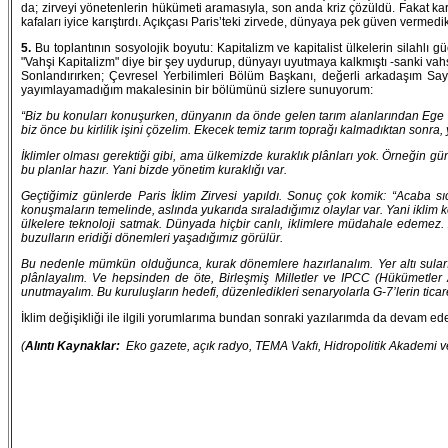
da; zirveyi yönetenlerin hükümeti aramasıyla, son anda kriz çözüldü. Fakat karb
kafaları iyice karıştırdı. Açıkçası Paris’teki zirvede, dünyaya pek güven vermedik 
5.
Bu toplantının sosyolojik boyutu: Kapitalizm ve kapitalist ülkelerin silah
"Vahşi Kapitalizm" diye bir şey uydurup, dünyayı uyutmaya kalkmıştı -sanki vahş
Sonlandırırken; Çevresel Yerbilimleri Bölüm Başkanı, değerli arkadaşım Say
yayımlayamadığım makalesinin bir bölümünü sizlere sunuyorum:
“Biz bu konuları konuşurken, dünyanın da önde gelen tarım alanlarından Ege ov
biz önce bu kirlilik işini çözelim. Ekecek temiz tarım toprağı kalmadıktan sonr
İklimler olması gerektiği gibi, ama ülkemizde kuraklık plânları yok. Örneğin g
bu planlar hazır. Yani bizde yönetim kuraklığı var.
Geçtiğimiz günlerde Paris İklim Zirvesi yapıldı. Sonuç çok komik: “Acaba sı
konuşmaların temelinde, aslında yukarıda sıraladığımız olaylar var. Yani iklim 
ülkelere teknoloji satmak. Dünyada hiçbir canlı, iklimlere müdahale edeme
buzulların eridiği dönemleri yaşadığımız görülür.
Bu nedenle mümkün olduğunca, kurak dönemlere hazırlanalım. Yer altı suların
plânlayalım. Ve hepsinden de öte, Birleşmiş Milletler ve IPCC (Hükümetler 
unutmayalım. Bu kuruluşların hedefi, düzenledikleri senaryolarla G-7’lerin ticare
İklim değişikliği ile ilgili yorumlarıma bundan sonraki yazılarımda da devam e
(
Alıntı Kaynaklar:
Eko gazete, açık radyo, TEMA Vakfı, Hidropolitik Akademi ve 