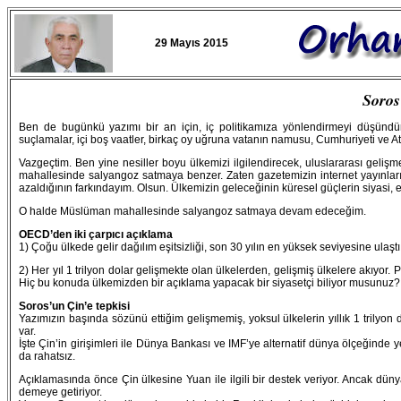
29 Mayıs 2015
Soros
Ben de bugünkü yazımı bir an için, iç politikamıza yönlendirmeyi düşündü
suçlamalar, içi boş vaatler, birkaç oy uğruna vatanın namusu, Cumhuriyeti ve Atatü
Vazgeçtim. Ben yine nesiller boyu ülkemizi ilgilendirecek, uluslararası geli
mahallesinde salyangoz satmaya benzer. Zaten gazetemizin internet yayınların
azaldığının farkındayım. Olsun. Ülkemizin geleceğinin küresel güçlerin siyasi,
O halde Müslüman mahallesinde salyangoz satmaya devam edeceğim.
OECD’den iki çarpıcı açıklama
1) Çoğu ülkede gelir dağılım eşitsizliği, son 30 yılın en yüksek seviyesine ulaşt
2) Her yıl 1 trilyon dolar gelişmekte olan ülkelerden, gelişmiş ülkelere akıyor
Hiç bu konuda ülkemizden bir açıklama yapacak bir siyasetçi biliyor musunuz?
Soros’un Çin’e tepkisi
Yazımızın başında sözünü ettiğim gelişmemiş, yoksul ülkelerin yıllık 1 trilyon
var.
İşte Çin’in girişimleri ile Dünya Bankası ve IMF’ye alternatif dünya ölçeğinde y
da rahatsız.
Açıklamasında önce Çin ülkesine Yuan ile ilgili bir destek veriyor. Ancak dü
demeye getiriyor.