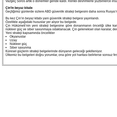
Vazgeç Soros artık o dönemler geride kaldı. Renkli devrimlerle yüzbinlerce insa
Çin’in beyaz kitabı
Geçtiğimiz günlerde sizlere ABD güvenlik strateji belgesini daha sonra Rusya’nın
Bu kez Çin’in beyaz kitabı yani güvenlik strateji belgesi yayınlandı.
Özellikle aşağıdaki hususlar yer alıyor bu belgede.
Çin Hükümeti’nin yeni strateji belgesine göre donanmanın önceliği ülke kar
nükleer güç ve siber savunmaya odaklanacak. Çin geleneksel olan karalar, deniz
Yeni strateji kapsamında öncelikler
• Okyanuslar
• Uzay
• Nükleer güç
• Siber savunma
Küresel güçlerin strateji belgelerinde dünyanın geleceği şekilleniyor.
Ülkemiz bu belgeleri doğru yorumlar, ona göre yol haritası belirlerse sonsuz fırs