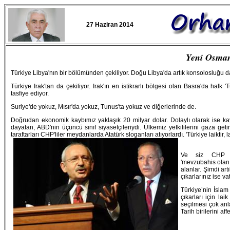
27 Haziran 2014
Yeni Osmanl
Türkiye Libya'nın bir bölümünden çekiliyor. Doğu Libya'da artık konsolosluğu da
Türkiye Irak'tan da çekiliyor. Irak'ın en istikrarlı bölgesi olan Basra'da halk 
tasfiye ediyor.
Suriye'de yokuz, Mısır'da yokuz, Tunus'ta yokuz ve diğerlerinde de.
Doğrudan ekonomik kaybımız yaklaşık 20 milyar dolar. Dolaylı olarak ise kay
dayatan, ABD'nin üçüncü sınıf siyasetçileriydi. Ülkemiz yetkililerini gaza ge
taraftarları CHP'liler meydanlarda Atatürk sloganları atıyorlardı. 'Türkiye laiktir,
Ve siz CHP mill
'mevzubahis olan v
alanlar. Şimdi ar
çıkarlarınız ise va
Türkiye’nin İslam
çıkarları için la
seçilmesi çok anlam
Tarih birilerini a