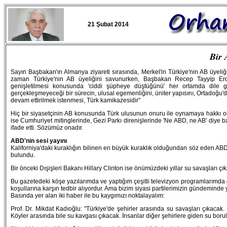
21 Şubat 2014
Bir 
Sayın Başbakan'ın Almanya ziyareti sırasında, Merkel'in Türkiye'nin AB üyel
zaman Türkiye'nin AB üyeliğini savunurken, Başbakan Recep Tayyip Erdoğ
genişletilmesi konusunda 'ciddi şüpheye düştüğünü' her ortamda dile ge
gerçekleşmeyeceği bir sürecin, ulusal egemenliğini, üniter yapısını, Ortadoğu'd
devam ettirilmek istenmesi, Türk kamikazesidir"
Hiç bir siyasetçinin AB konusunda Türk ulusunun onuru ile oynamaya hakkı ol
ise Cumhuriyet mitinglerinde, Gezi Parkı direnişlerinde 'Ne ABD, ne AB' diye 
ifade etti. Sözümüz onadır.
ABD'nin sesi yayını
Kaliforniya'daki kuraklığın bilinen en büyük kuraklık olduğundan söz eden ABD Dı
bulundu.
Bir önceki Dışişleri Bakanı Hillary Clinton ise önümüzdeki yıllar su savaşları çı
Bu gazetedeki köşe yazılarımda ve yaptığım çeşitli televizyon programlarımda 
koşullarına karşın tedbir alıyordur. Ama bizim siyasi partilerimizin gündeminde 
Basında yer alan iki haber ile bu kaygımızı noktalayalım:
Prof. Dr. Mikdat Kadıoğlu: "Türkiye'de şehirler arasında su savaşları çıkacak
Köyler arasında bile su kavgası çıkacak. İnsanlar diğer şehirlere giden su boru