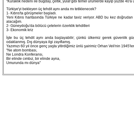
"Kuraklık nedeni ile buğday, çeltik, yulaf gibi temel ürünlerde kayıp yüzde 40'a
Türkiye'yi bekleyen üç tehdit aynı anda mı tetiklenecek?
1- Kıbrıs'ta görüşmeler başladı.
Yeni Kıbrıs haritasında Türkiye ne kadar taviz veriyor. ABD bu kez doğrudan
alacağım.
2- Güneydoğu'da bölücü çetelerin özerklik tehditleri
3- Ekonomik kriz
İşte bu üç tehdit aynı anda başlayabilir; çünkü ülkemiz gerek güvenlik güç
odaklanmış. Dış dünyaya ilgi zayıflamış.
Yazımızı 60 yıl önce genç yaşta yitirdiğimiz ünlü şairimiz Orhan Veli'nin 1945'le
"Ne atom bombası,
Ne Londra Konferansı,
Bir elinde cımbız, bir elinde ayna,
Umurunda mı dünya"