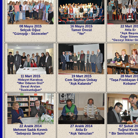
08 Mayıs 2015
16 Mayıs 2015
22 Mart 20
Selçuk Oğuz
Tamer Öncül
Atila Er
"Aşk Başın
"Günışığı - Sözeceler"
"Yer"
Özge Sönm
"Geceyi İlikler G
11 Mart 2015
19 Mart 2015
28 Mart 20
Hidayet Karakuş
Cem Seyhun Ünbay
"Taşa Fısıldayan 
"Mor Odanın Gizi"
"
Aşk Kalandır
"
Kobane"
Seval Arslan
"Suskunluğun"
22 Aralık 2014
27 Aralık 2014
07 Şubat 2
Mehmet Sadık Kırımlı
Atila Er
Tuğrul Keski
"Sebepsiz Seviçler
"
"Aşk Yalnızları"
" Bir Senfonidir 