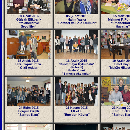
30 Ocak 2016
05 Şubat 2016
05 Mart 20
Gülşah Elikbank
Halim Yazıcı
Mehmet F. Pür
"Yalancılar ve
"Beraber ve Solo Ölümler
"
"Emanetimd
Sevgililer"
Hayatlar"
15 Aralık 2015
16 Aralık 2015
19 Aralık 2
Hıfzı Topuz İmza
"Kuşlar Uçar Öykü Kalır"
Emel Kayı
(Kolektif)
Gizli Aşklar
"Mekân Hikaye
Nevin Konuk
"Şarkısız Akşamlar"
24 Ekim 2015
21 Kasım 2015
21 Kasım 2
Fergun Özelli
EKYAZ
Fergun Özel
"Sarhoş Kapı"
"Ege'den Köyler"
"Sarhoş Ka