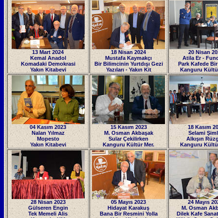
13 Mart 2024
18 Nisan 2024
20 Nisan 20
Kemal Anadol
Mustafa Kaymakçı
Atila Er
- Fund
Komadaki Demokrasi
Bir Bilimcinin Yurtdışı Gezi
Park Kafede Bi
Yakın Kitabevi
Yazıları -
Yakın Kit
K
anguru Kültü
04 Kasım 2023
15 Kasım 2023
18 Kasım 2
Nalan Yılmaz
M. Osman Akbaşak
Selami Şim
Mopesto
Sular Çekilirken
Alkışın Rüzg
Yakın Kitabevi
Kanguru Kültür Mer.
Kanguru Kültü
28 Nisan 2023
05 Mayıs 2023
24 Mayıs 2
Gülseren Engin
Hidayat Karakuş
M. Osman Ak
Tek Memeli Alis
Bana Bir Resmini Yolla
Dilek Kafe Sanat