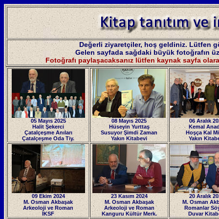
Değerli ziyaretçiler, hoş geldiniz. Lütfen 
Gelen sayfada sağdaki büyük fotoğrafın üzer
Fotoğrafı paylaşacaksanız lütfen kaynak sayfa olar
05 Mayıs 2025
08 Mayıs 2025
06 Aralık 2
Halit Şekerci
Hüseyin Yurttaş
Kemal Anad
Çatalçeşme Anıları
Susuyor Şimdi Zaman
Hoşça Kal Mid
Çatalçeşme Oda Tiy.
Yakın Kitabevi
Yakın Kitab
09 Ekim 2024
23 Kasım 2024
20 Aralık 2
M. Osman Akbaşak
M. Osman Akbaşak
M. Osman Ak
Arkeoloji ve Roman
Arkeoloji ve Roman
Romanlar Söy
İKSF
Kanguru Kültür Mer
k.
Duvar Kitab