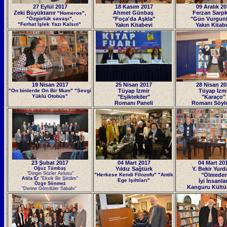
27 Eylül 2017
18 Kasım 2017
09 Aralık 2
Zeki Büyüktanır
Ahmet Günbaş
Ferzan Sarp
"Homeros",
"Özgürlük savaşı",
"Foça'da Aşkla"
"Gün Vurgunla
"Ferhat İşlek Yazı Kalsın"
Yakın Kitabevi
Yakın Kitab
19 Nisan 2017
25 Nisan 2017
28 Nisan 20
"On binlerde On Bir Mum"
"Sevgi
Tüyap İzmir
Tüyap İzm
Yüklü Otobüs"
"Eşiktekiler"
"Karaço"
Romanı Paneli
Romanı Söyle
23 Şubat 2017
04 Mart 2017
04 Mart 20
Oğuz Tümbaş
Yıldız Sağtürk
Y. Bekir Yurd
"Dingin Sözler Avlusu"
"Herkese Kendi Filozofu" "Antik
"Ölmede
Atila Er
"Eksik Bir Şiirdim"
Ege Işıltıları"
İyi İnsanla
Özge Sönmez
Kanguru Kültü
"Derine Gömdüler Sabahı"