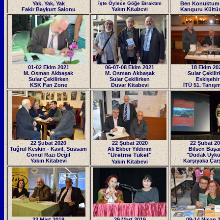
Yak, Yak, Yak
İşte Öylece Göğe Bıraktım
Ben Konuktum
Yakın Kitabevi
Fakir Baykurt Salonu
Kanguru Kültür
01-02 Ekim 2021
06-07-08 Ekim 2021
18 Ekim 20
M. Osman Akbaşak
M. Osman Akbaşak
Sular Çekili
Sular Çekilirken
Sular Çekilirken
Eskişehir
KSK Fan Zone
Duvar Kitabevi
İTÜ 51. Tanışm
22 Şubat 2020
22 Şubat 2020
22 Şubat 2
Tuğrul Keskin - Kavil
,
Sussam
Ali Ekber Yıldırım
Bilsen Başa
Gönül Razı Değil
"Üretme Tüket
"
"Dudak Uyku
Yakın Kitabevi
Karşıyaka Çar
Yakın Kitabevi
23 Mart 2019
29 Mart 2019
09-14 Nisan 