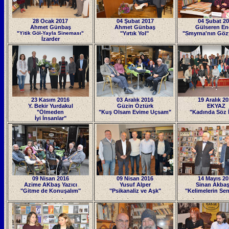
28 Ocak 2017
04 Şubat 2017
04 Şubat 2
Ahmet Günbaş
Ahmet Günbaş
Gülseren En
"Yitik Göl-Yayla Sineması"
"Yırtık Yol"
"Smyrna'nın Göz
İzarder
23 Kasım 2016
03 Aralık 2016
19 Aralık 2
Y. Bekir Yurdakul
Güzin Öztürk
EKYAZ
"Ölmeden
"Kuş Olsam Evime Uçsam"
"Kadında Söz İ
İyi İnsanlar"
09 Nisan 2016
09 Nisan 2016
14 Mayıs 20
Azime AKbaş Yazıcı
Yusuf Alper
Sinan Akba
"Gitme de Konuşalım"
"Psikanaliz ve Aşk"
"Kelimelerin Sen