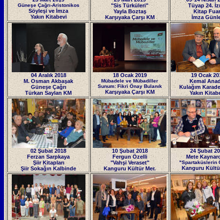
Güneşe Çağrı-Aristonikos
"Sis Türküleri"
Tüyap 24. İz
Söyleşi ve İmza
Yayla Boztaş
Kitap Fuar
Yakın Kitabevi
Karşıyaka Çarşı KM
İmza Günle
04 Aralık 2018
18 Ocak 2019
19 Ocak 20
M. Osman Akbaşak
Mübadele ve Mübadiller
Kemal Anad
Sunum: Fikri Önay Bulanık
Güneşe Çağrı
Kulağım Karade
Karşıyaka Çarşı KM
Türkan Saylan KM
Yakın Kitab
02 Şubat 2018
10 Şubat 2018
24 Şubat 2
Ferzan Sarpkaya
Fergun Özelli
Mete Kaynar
Şiir Kitapları
"Vahşi Veraset"
"Spartaküslerin
Kanguru Kültü
Şiir Sokağın Kalbinde
Kanguru Kültür Mer.