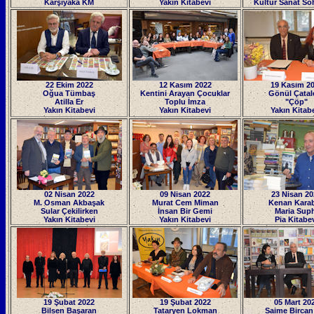
Karşıyaka KM
Yakın Kitabevi
Kültür Sanat Soh
22 Ekim 2022
12 Kasım 2022
19 Kasım 2
Oğua Tümbaş
Kentini Arayan Çocuklar
Gönül Çatalc
Atilla Er
Toplu İmza
"Çöp"
Yakın Kitabevi
Yakın Kitabevi
Yakın Kitab
02 Nisan 2022
09 Nisan 2022
23 Nisan 20
M. Osman Akbaşak
Murat Cem Miman
Kenan Kara
Sular Çekilirken
İnsan Bir Gemi
Maria Sup
Yakın Kitabevi
Yakın Kitabevi
Pia Kitabe
19 Şubat 2022
19 Şubat 2022
05 Mart 20
Bilsen Başaran
Tataryen Lokman
Saime Bircan