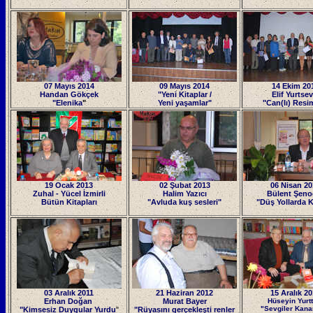
07 Mayıs 2014
09 Mayıs 2014
14 Ekim 20
Handan Gökçek
"Yeni Kitaplar /
Elif Yurtsev
"Elenika
"
Yeni yaşamlar"
"Can(lı) Resi
19 Ocak 2013
02 Şubat 2013
06 Nisan 20
Zuhal - Yücel İzmirli
Halim Yazıcı
Bülent Şeno
Bütün Kitapları
"Avluda kuş sesleri"
"Düş Yollarda K
03 Aralık 2011
21 Haziran 2012
15 Aralık 2
Erhan Doğan
Murat Bayer
Hüseyin Yurt
"Sevgiler Kana
"Kimsesiz Duygular Yurdu
"
"Rüyasını gerçekleşti renler