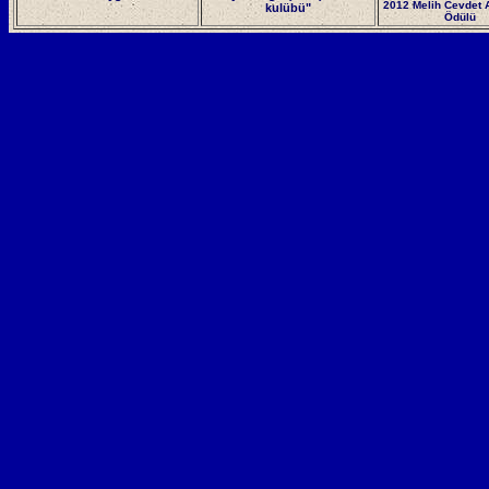
2012 Melih Cevdet 
kulübü"
Ödülü